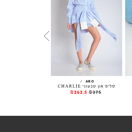
נעלי בובה רשת ONDINA
355.5
₪395
/
ARO
סליפ און טבעוני CHARLIE
₪262.5
₪375