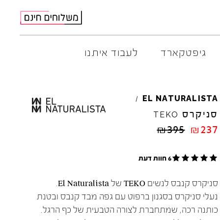
גיפטקארד
לעבוד איתנו
AMBITIOUS
ELIA
M
EL
NATURALISTA
/
ARO
EL
NA
סניקרס
TEKO
ART
4CCC
₪
395
₪
237
A.S.
98
FLOW
BACK
70
GOLA
6 חוות דעת
BIBI
LOU
HOKA
CHIE
MIHARA
JEFFR
סניקרס קנבס לנשים TEKO של El Naturalista.
CRIME
LONDON
LE
BO
נעלי סניקרס בסגנון ברפוט עם גפה מבד קנבס ובטנת
כותנה רכה, שמתחברת לצורה הטבעית של כף הרגל.