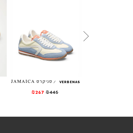
סניקרס JAMAICA
/
/
VERBENAS
GOLA
₪267
₪445
₪225
₪37