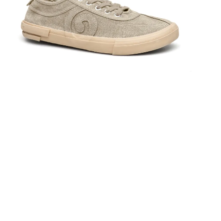
ברפוט
נעליים טבעוניות
גרביים
נעלי ברפוט
גרביים
לכל המותגים שלנו
תיקי גב ולפטופ