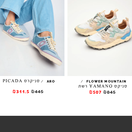
סניקרס PICADA
/
/
ARO
FLOWER MOUNTAIN
סניקס YAMANO רשת
₪311.5
₪445
₪507
₪845