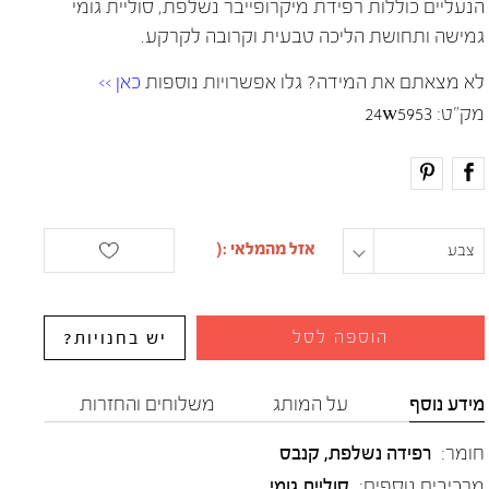
הנעליים כוללות רפידת מיקרופייבר נשלפת, סוליית גומי
גמישה ותחושת הליכה טבעית וקרובה לקרקע.
לא מצאתם את המידה? גלו אפשרויות נוספות
כאן >>
מק"ט:
24w5953
צבע
מידה
הוספה לסל
יש בחנויות?
מידע נוסף
על המותג
משלוחים והחזרות
חומר:
רפידה נשלפת
,
קנבס
מרכיבים נוספים:
סוליית גומי