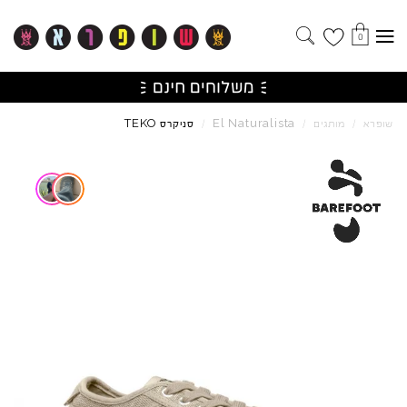
0
TEKO
El
Naturalista
שופרא
/
מותגים
/
/
סניקרס
Skip to product reviews