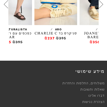
/
/
ARO
EL NATURALISTA
JOAN
סניקרס בד CHARLIE C
כפכפים עם רצועות דקות
BAR
₪237
₪395
₪276.5
₪395
מידע שימושי
,
משלוחים
החלפות והחזרות
שאלות ותשובות
דברו אלינו
הצהרת נגישות