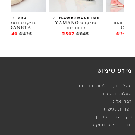
/
/
ARO
FLOWER MOUNTAIN
ת
סניקרס YAMANO
סניקרס מטאליות
ס
פרחוניות
JOANETA
₪340
₪425
₪507
₪845
מידע שימושי
,
משלוחים
החלפות והחזרות
שאלות ותשובות
דברו אלינו
הצהרת נגישות
תקנון אתר ומועדון
מדיניות פרטיות וקוקיז