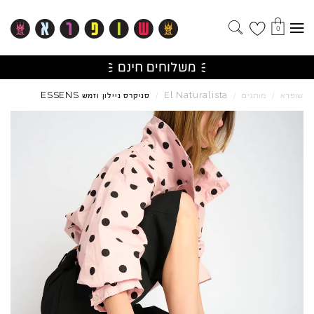
0
ESSENS
El
Naturalista
שופרא
/
מותגים
/
/
סניקרס ניילון וזמש