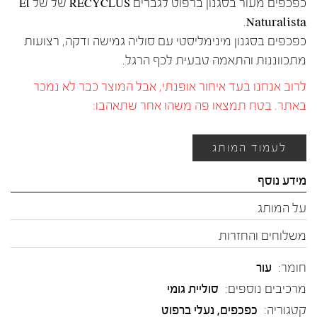
כפכפים מעור בסגנון ברפוט לגברים RECYCLUS של של El
Naturalista.
כפכפים בסגנון מינימליסטי עם סוליה גמישה ודקה, רצועות
מתכווננות והתאמה טבעית לכף הרגל.
לרוב אנחנו בעד איחור אופנתי, אבל המוצר כבר לא נמכר
באתר. בטח תמצאו פה משהו אחר שתאהבו:
לעמוד המותג
מידע נוסף
על המותג
משלוחים והחזרות
חומר:
עור
מרכיבים נוספים:
סוליית גומי
קטגוריה:
כפכפים
,
נעלי ברפוט