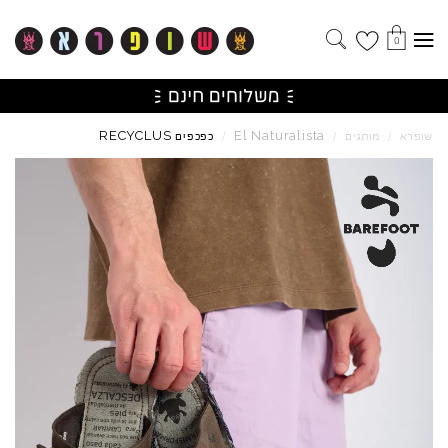
0
RECYCLUS
El
Naturalista
שופרא
/
מותגים
/
/
כפכפים