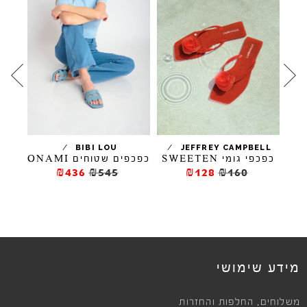
/
/
BIBI LOU
JEFFREY CAMPBELL
כפכפי גומי SWEETEN
כפכפים שטוחים ONAMI
כפכפ
₪436
₪545
₪128
₪160
מידע שימושי
,
משלוחים
החלפות והחזרות